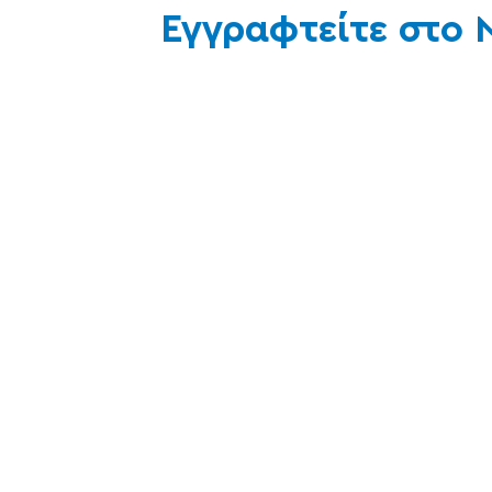
Εγγραφτείτε στο N
Ναι, επιθυμώ να λαμβάνω το ενημερωτικό n
ΕΓΓΡΑΦΉ
ices