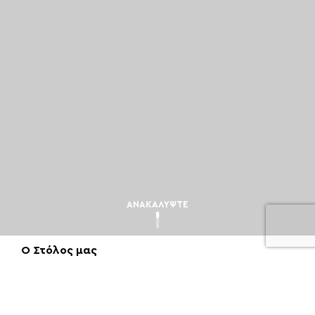
ΑΝΑΚΑΛΎΨΤΕ
Ο Στόλος μας
Με περισσότερα από 80 ιδιόκτητα οχήματα, η
Tsokas Travel διαθέτει έναν από τους πιο
σύγχρονους στόλους λεωφορείων στην Ελλάδα.